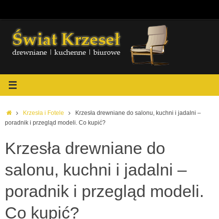
Przejdź
do
treści
Strona
Krzesła i Fotele
Krzesła drewniane do salonu, kuchni i jadalni –
główna
poradnik i przegląd modeli. Co kupić?
Krzesła drewniane do
salonu, kuchni i jadalni –
poradnik i przegląd modeli.
Co kupić?