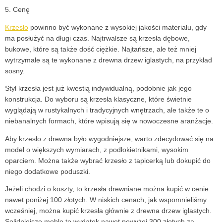
5. Cenę
Krzesło
powinno być wykonane z wysokiej jakości materiału, gdy
ma posłużyć na długi czas. Najtrwalsze są krzesła dębowe,
bukowe, które są także dość ciężkie. Najtańsze, ale też mniej
wytrzymałe są te wykonane z drewna drzew iglastych, na przykład
sosny.
Styl krzesła jest już kwestią indywidualną, podobnie jak jego
konstrukcja. Do wyboru są krzesła klasyczne, które świetnie
wyglądają w rustykalnych i tradycyjnych wnętrzach, ale także te o
niebanalnych formach, które wpisują się w nowoczesne aranżacje.
Aby krzesło z drewna było wygodniejsze, warto zdecydować się na
model o większych wymiarach, z podłokietnikami, wysokim
oparciem. Można także wybrać krzesło z tapicerką lub dokupić do
niego dodatkowe poduszki.
Jeżeli chodzi o koszty, to krzesła drewniane można kupić w cenie
nawet poniżej 100 złotych. W niskich cenach, jak wspomnieliśmy
wcześniej, można kupić krzesła głównie z drewna drzew iglastych.
Solidniejsze meble to wydatek nawet powyżej 300 złotych za