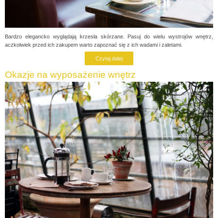
Bardzo elegancko wyglądają krzesła skórzane. Pasuj do wielu wystrojów wnętrz,
aczkolwiek przed ich zakupem warto zapoznać się z ich wadami i zaletami.
Czytaj dalej
Okazje na wyposażenie wnętrz